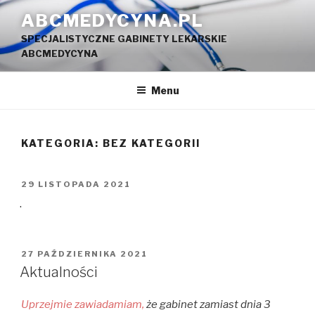
Przejdź
ABCMEDYCYNA.PL
do
SPECJALISTYCZNE GABINETY LEKARSKIE
treści
ABCMEDYCYNA
Menu
KATEGORIA:
BEZ KATEGORII
OPUBLIKOWANE
29 LISTOPADA 2021
W
.
OPUBLIKOWANE
27 PAŹDZIERNIKA 2021
W
Aktualności
Uprzejmie zawiadamiam,
że gabinet zamiast dnia 3