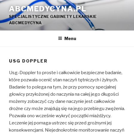
Przejdź
ABCMEDYCYNA.PL
do
SPECJALISTYCZNE GABINETY LEKARSKIE
treści
ABCMEDYCYNA
Menu
USG DOPPLER
Usg-Doppler to proste i całkowicie bezpieczne badanie,
które pozwala ocenić stan naczyń tętniczych i żylnych.
Badanie to polega na tym, że przy pomocy specjalnej
głowicy przyłożonej do naczynia na całej jego długości
możemy zobaczyć czy dane naczynie jest całkowicie
drożne czy może znajdują się na jego przebiegu zwężenia.
Pozwala ono wcześnie wykryć początki miażdżycy.
Leczenie jej pomaga ustrzec się przed grożnymi jej
konsekwencjami. Niejednokrotnie monitorowanie naczyń