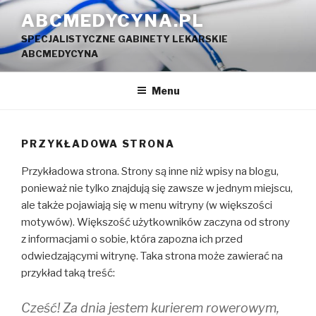
Przejdź
ABCMEDYCYNA.PL
do
SPECJALISTYCZNE GABINETY LEKARSKIE
treści
ABCMEDYCYNA
Menu
PRZYKŁADOWA STRONA
Przykładowa strona. Strony są inne niż wpisy na blogu,
ponieważ nie tylko znajdują się zawsze w jednym miejscu,
ale także pojawiają się w menu witryny (w większości
motywów). Większość użytkowników zaczyna od strony
z informacjami o sobie, która zapozna ich przed
odwiedzającymi witrynę. Taka strona może zawierać na
przykład taką treść:
Cześć! Za dnia jestem kurierem rowerowym,